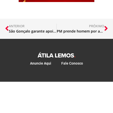
ANTERIOR
PRÓXIMO
São Gonçalo garante apoio ao produtor rural com insumos e serviços
PM prende homem por ameaça e localiza espingarda
Anuncie Aqui
Fale Conosco