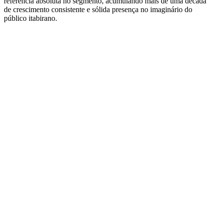
referência absoluta no segmento, acumulando mais de uma década
de crescimento consistente e sólida presença no imaginário do
público itabirano.