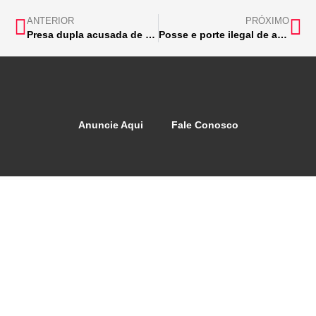
ANTERIOR
PRÓXIMO
Presa dupla acusada de roubo a restaurante em Bom Jesus do Amparo a restaurante
Posse e porte ilegal de arma de fogo
Anuncie Aqui
Fale Conosco