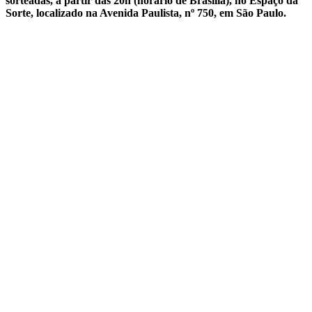
sorteadas, a partir das 20h (horário de Brasília), no Espaço da
Sorte, localizado na Avenida Paulista, nº 750, em São Paulo.