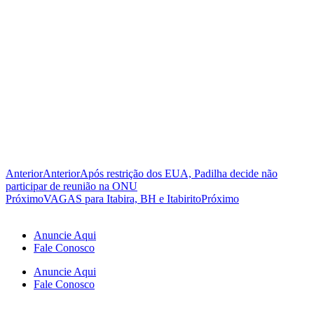
Anterior
Anterior
Após restrição dos EUA, Padilha decide não
participar de reunião na ONU
Próximo
VAGAS para Itabira, BH e Itabirito
Próximo
Anuncie Aqui
Fale Conosco
Anuncie Aqui
Fale Conosco