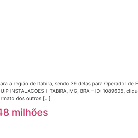
ra a região de Itabira, sendo 39 delas para Operador de E
P INSTALACOES I ITABIRA, MG, BRA – ID: 1089605, clique
ormato dos outros […]
48 milhões