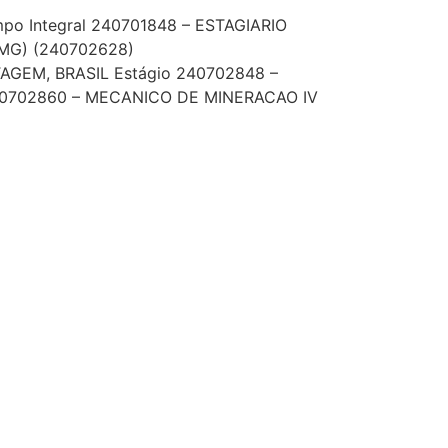
o Integral 240701848 – ESTAGIARIO
MG) (240702628)
GEM, BRASIL Estágio 240702848 –
 240702860 – MECANICO DE MINERACAO IV