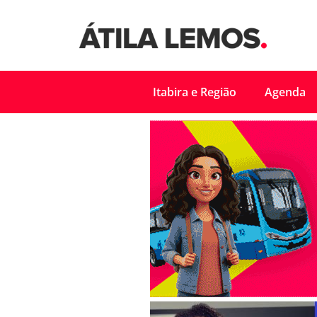
Itabira e Região
Agenda