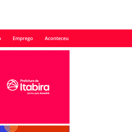
a
Emprego
Aconteceu