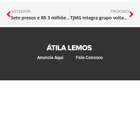
ANTERIOR
PRÓXIMO
Sete presos e R$ 3 milhões apreendidos na operação Homizio
TJMG integra grupo voltado ao combate à violência doméstica
Anuncie Aqui
Fale Conosco