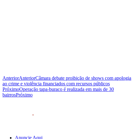
Anterior
Anterior
Câmara debate proibição de shows com apologia
ao crime e violência financiados com recursos públicos
Próximo
Operação tapa-buraco é realizada em mais de 30
bairros
Próximo
Anuncie Aqui