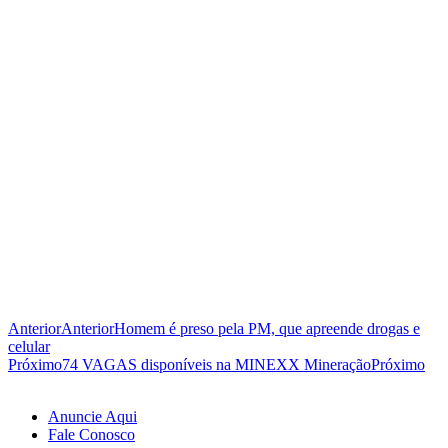
Anterior
Anterior
Homem é preso pela PM, que apreende drogas e
celular
Próximo
74 VAGAS disponíveis na MINEXX Mineração
Próximo
Anuncie Aqui
Fale Conosco