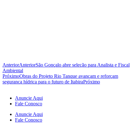
Anterior
Anterior
São Gonçalo abre seleção para Analista e Fiscal
Ambiental
Próximo
Obras do Projeto Rio Tanque avançam e reforçam
segurança hídrica para o futuro de Itabira
Próximo
Anuncie Aqui
Fale Conosco
Anuncie Aqui
Fale Conosco