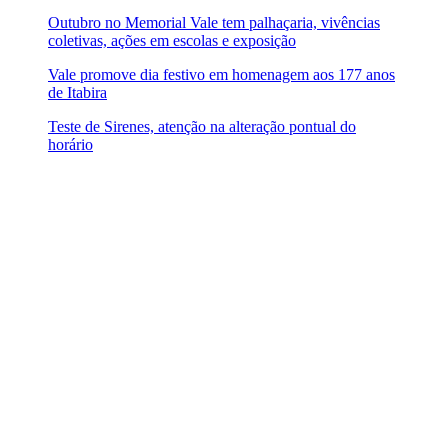
Outubro no Memorial Vale tem palhaçaria, vivências
coletivas, ações em escolas e exposição
Vale promove dia festivo em homenagem aos 177 anos
de Itabira
Teste de Sirenes, atenção na alteração pontual do
horário