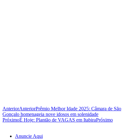
Anterior
Anterior
Prêmio Melhor Idade 2025: Câmara de São
Gonçalo homenageia nove idosos em solenidade
Próximo
É Hoje: Plantão de VAGAS em Itabira
Próximo
Anuncie Aqui