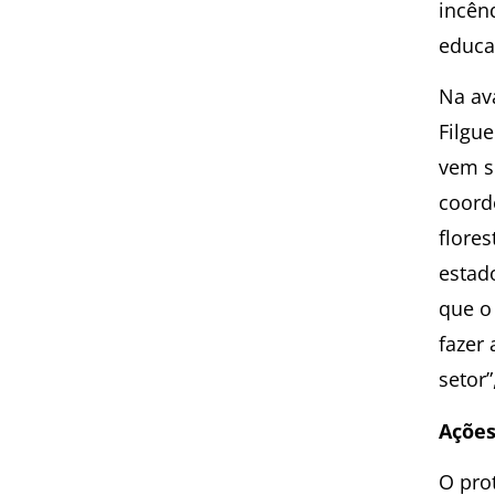
incên
educa
Na av
Filgue
vem s
coord
flores
estad
que o
fazer
setor”
Ações
O pro