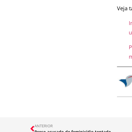
Veja 
I
u
P
m
ANTERIOR
Preso acusado de feminicídio tentado