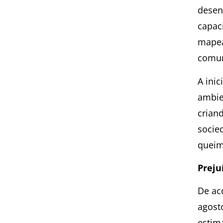
desen
capaci
mapead
comun
A ini
ambien
crian
socie
queim
Preju
De ac
agost
estim