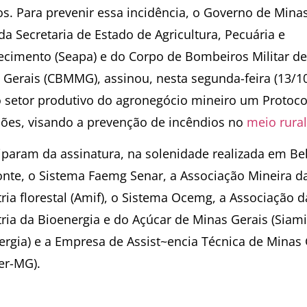
os. Para prevenir essa incidência, o Governo de Minas
a Secretaria de Estado de Agricultura, Pecuária e
ecimento (Seapa) e do Corpo de Bombeiros Militar de
 Gerais (CBMMG), assinou, nesta segunda-feira (13/10
 setor produtivo do agronegócio mineiro um Protoco
ções, visando a prevenção de incêndios no
meio rural
ciparam da assinatura, na solenidade realizada em Be
onte, o Sistema Faemg Senar, a Associação Mineira d
ria florestal (Amif), o Sistema Ocemg, a Associação d
tria da Bioenergia e do Açúcar de Minas Gerais (Siam
ergia) e a Empresa de Assist~encia Técnica de Minas 
er-MG).