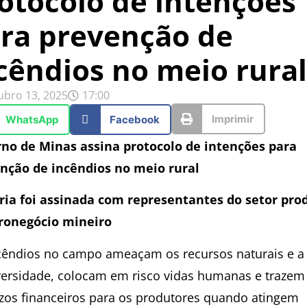
otocolo de intenções
ra prevenção de
cêndios no meio rural
ubro 13, 2025
17:00
Imprimir
WhatsApp
Facebook
no de Minas assina protocolo de intenções para
nção de incêndios no meio rural
ria foi assinada com representantes do setor pro
ronegócio mineiro
cêndios no campo ameaçam os recursos naturais e a
versidade, colocam em risco vidas humanas e trazem
ízos financeiros para os produtores quando atingem