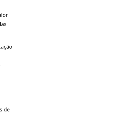
alor
das
cação
e
s de