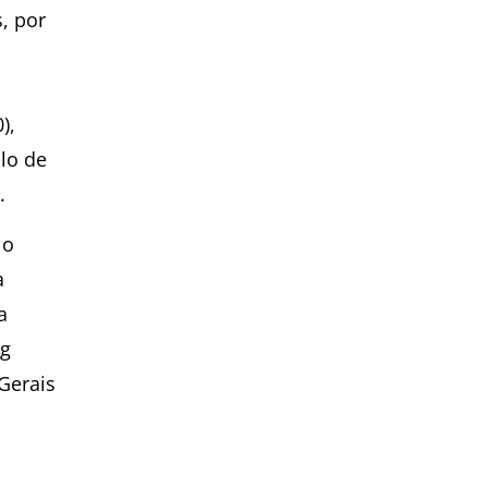
, por
),
lo de
.
lo
a
a
ig
Gerais