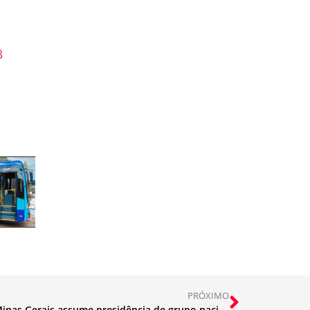
3
PRÓXIMO
Procurador-Geral de Justiça de Minas Gerais assume presidência de grupo nacional do MP