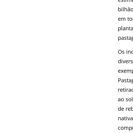
bilhão
em to
planta
pasta
Os in
diver
exempl
Pasta
retir
ao so
de re
nativa
compr