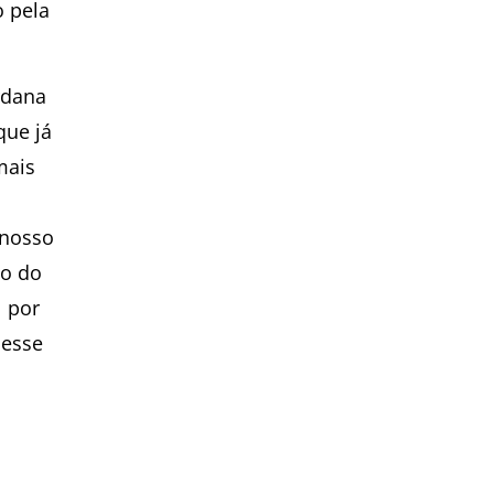
o pela
rdana
que já
mais
 nosso
to do
l por
 esse