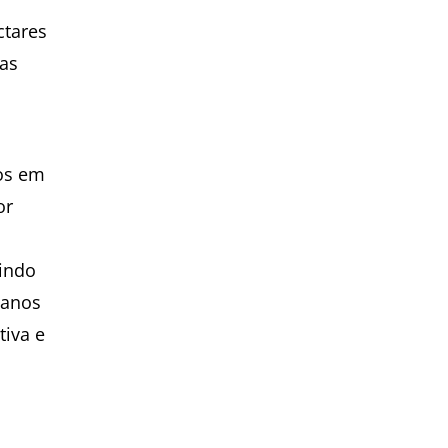
ctares
tas
os em
or
gindo
danos
tiva e