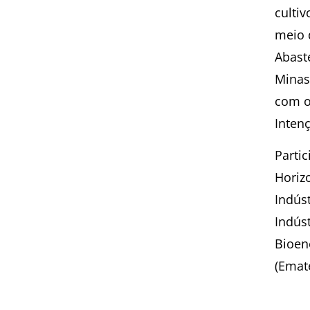
cultiv
meio d
Abast
Minas
com o
Inten
Parti
Horiz
Indúst
Indús
Bioen
(Emat