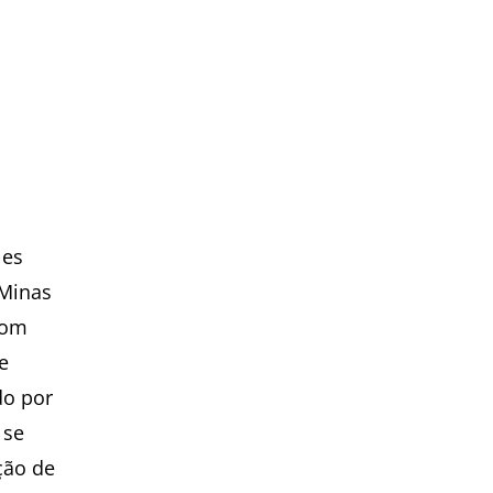
les
“Minas
com
e
do por
 se
ção de