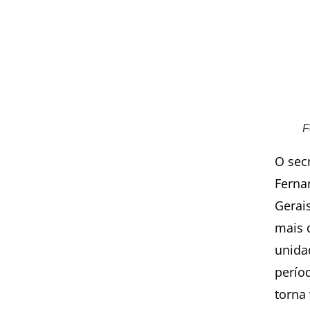
F
O sec
Ferna
Gerai
mais 
unida
perío
torna