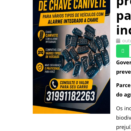
pr
pa
in
out
Gover
preve
Parce
do ag
Os in
biodi
preju