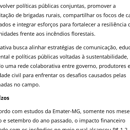
volver políticas públicas conjuntas, promover a
tação de brigadas rurais, compartilhar os focos de c
os e integrar esforços para fortalecer a resiliência 
idades frente aos incêndios florestais.
ciativa busca alinhar estratégias de comunicação, edu
tal e políticas públicas voltadas à sustentabilidade,
do uma rede colaborativa entre governo, produtores 
dade civil para enfrentar os desafios causados pelas
adas no campo.
ízos
ordo com estudos da Emater-MG, somente nos mese
o e setembro do ano passado, o impacto financeiro
ado com os incêndios no meio rural alcançou R$ 1,2