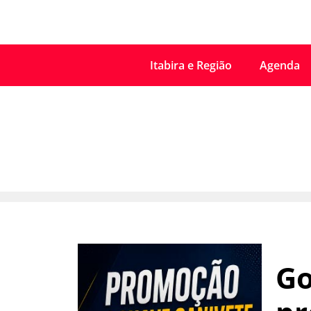
Itabira e Região
Agenda
Go