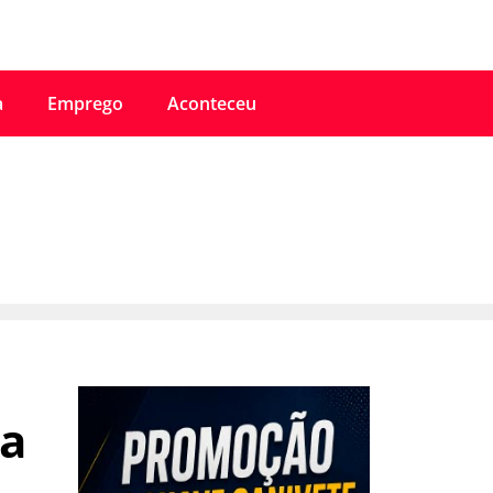
a
Emprego
Aconteceu
na