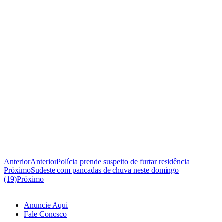
Anterior
Anterior
Polícia prende suspeito de furtar residência
Próximo
Sudeste com pancadas de chuva neste domingo
(19)
Próximo
Anuncie Aqui
Fale Conosco