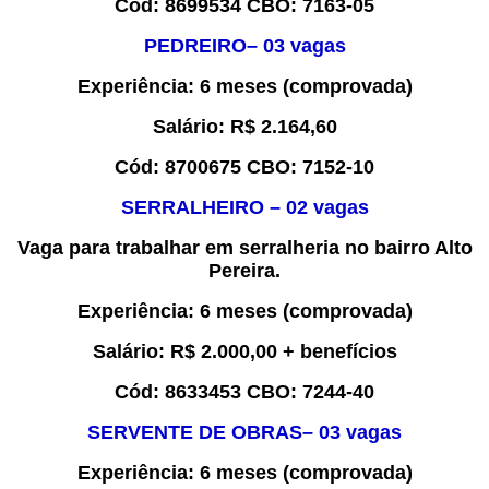
Cód:
8
699534
CBO:
7163-05
PEDREIRO
–
0
3
vaga
s
Experiência
:
6 meses
(comprovada)
Salário:
R$
2.164,60
Cód:
8
700675
CBO:
7
152-10
SERRALHEIRO – 0
2
vaga
s
Vaga para trabalhar em serralheria no bairro Alto
Pereira.
Experiência
: 6 meses (comprovada)
Salário:
R$ 2.000,00 + benefícios
Cód:
8
633453
CBO:
7244-40
SERVENTE DE OBRAS
–
0
3
vaga
s
Experiência
:
6 meses
(comprovada)