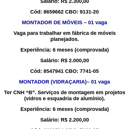
Salário:
R$
2.
3
00,00
Cód:
8
659662
CBO:
91
31-20
MONTADOR DE MÓVEIS
–
0
1
vaga
Vaga para trabal
har
em fábrica de móveis
planejados.
Experiência
:
6 meses
(comprovada)
Salário:
R$
2.
0
00,00
Cód:
8
547941
CBO:
7741-05
MONTADOR (VIDRAÇARIA)
–
0
1
vaga
Ter CNH “
B”.
Serviços de montagem em projetos
(vidros e esquadria de alumínio)
.
Experiência
:
6 meses
(comprovada)
Salário:
R$
2.200
,00