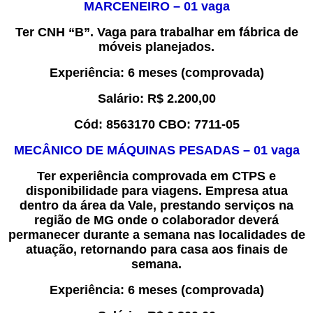
MARCENEIRO
–
0
1
vaga
Ter CNH “B”.
Vaga para trabal
har
em fábrica de
móveis planejados.
Experiência
:
6 meses
(comprovada)
Salário:
R$
2.200,00
Cód:
8
563170
CBO:
7711-05
MECÂNICO DE MÁQUINAS PESADAS
–
0
1
vaga
Ter experiência comprovada em CTPS e
disponibilidade para viagens. Empresa atua
dentro da área da Vale, prestando serviços na
região de MG onde o colaborador deverá
permanecer durante a semana nas localidades de
atuação, retornando para casa aos finais de
semana.
Experiência
:
6 meses
(comprovada)