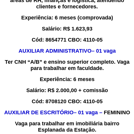
áreas de RH, finanças e logística, atendendo
clientes e fornecedores.
Experiência
: 6 meses
(comprovada)
Salário:
R$
1.623,93
Cód:
8
654771
CBO:
4110-05
A
UXILIAR
ADMINISTRATIVO
– 0
1
vaga
Ter CNH “A/B”
e ensino superior completo. Vaga
para trabalhar em faculdade
.
Experiência
: 6 meses
Salário:
R$
2.000,00 + comissão
Cód:
8
708120
CBO:
4110-05
A
UXILIAR DE ESCRITÓRIO
– 0
1
vaga –
FEMININO
Vaga para trabalhar em
imobiliária bairro
Esplanada da Estação
.