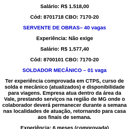
Salário:
R$
1.518,00
Cód:
8
7
01718
CBO:
7
1
70-20
SER
VENTE DE OBRAS
–
4
0
vaga
s
Experiência
:
Não exige
Salário:
R$
1.57
7,40
Cód:
8
700101
CBO:
7
170-20
SOLDADOR MECÂNICO
–
0
1
vaga
Ter experiência comprovada em CTPS,
curso de
solda e mecânico (atualizados)
e disponibilidade
para viagens. Empresa atua dentro da área da
Vale, prestando serviços na região de MG onde o
colaborador deverá permanecer durante a semana
nas localidades de atuação, retornando para casa
aos finais de semana.
Experiência
:
6 meses
(comprovada)