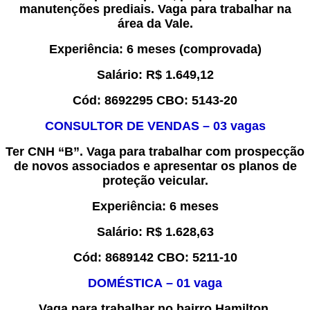
manutenções prediais.
Vaga para trabalhar na
área da Vale.
Experiência
:
6 meses (comprovada)
Salário:
R$
1.
649,12
Cód:
8
6
92295
CBO:
5143-20
CONSULTOR DE VENDAS
–
03
vaga
s
T
er CNH “B”.
Vaga para trabalhar
com prospecção
de novos associados e apresentar os planos de
proteção veicular.
Experiência
:
6 meses
Salário:
R$
1.628,63
Cód:
8
6
89142
CBO:
5
211-10
DOMÉSTICA
–
0
1
vaga
Vaga para trabal
har no bairro Hamilton
.