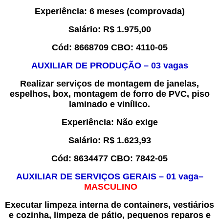
Experiência
: 6 meses (comprovada)
Salário:
R$
1.975
,00
Cód:
8
668709
CBO:
4110-05
A
UXILIAR DE PRODUÇÃO
– 0
3
vagas
Realizar serviços de montagem de janelas,
espelhos, box, montagem de forro de PVC, piso
laminado e vinílico
.
Experiência
:
Não exige
Salário:
R$ 1.
623,93
Cód:
8
63
4477
CBO:
7
842-05
AUXILIAR
DE
SERVIÇOS GERAIS
–
0
1
vaga
–
MASCULINO
Executar limpeza interna de containers, vestiários
e cozinha, limpeza de pátio, pequenos reparos e