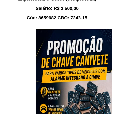
Salário:
R$
2.
5
00,00
Cód:
8
659682
CBO:
7243-15