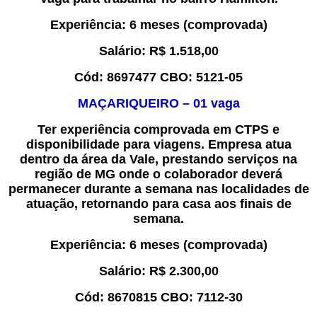
Experiência
:
6 meses
(comprovada)
Salário:
R$
1.
518,00
Cód:
8
6
97477
CBO:
5
121-05
MAÇARIQUEIRO
–
0
1
vaga
Ter experiência comprovada em CTPS e
disponibilidade para viagens. Empresa atua
dentro da área da Vale, prestando serviços na
região de MG onde o colaborador deverá
permanecer durante a semana nas localidades de
atuação, retornando para casa aos finais de
semana.
Experiência
:
6 meses
(comprovada)
Salário:
R$
2.
3
00,00
Cód:
8
670815
CBO:
7112-30