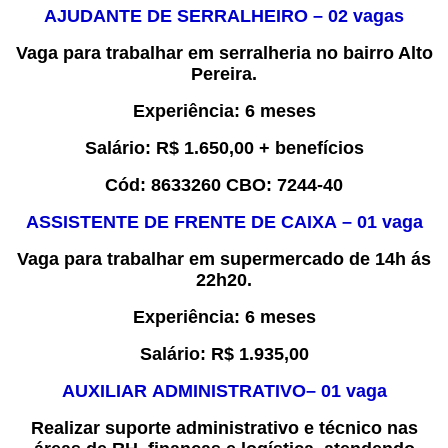
AJUDANTE DE SERRALHEIRO – 02 vagas
Vaga para trabalhar em serralheria no bairro Alto
Pereira.
Experiência
: 6 meses
Salário:
R$ 1.650,00 + benefícios
Cód:
8
633260
CBO:
7244-40
ASSISTENTE DE FRENTE DE CAIXA
–
0
1
vaga
Vaga para trabalhar em supermercado de 14h ás
22h20
.
Experiência
:
6 meses
Salário:
R$
1.
935,00
A
UXILIAR
ADMINISTRATIVO
– 0
1
vaga
Realizar suporte administrativo e técnico nas