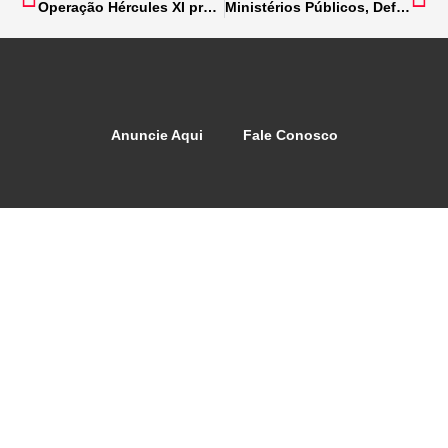
Operação Hércules XI prende oito integrantes de organização criminosa
Ministérios Públicos, Defensoria e governo de Minas apresentam balanço de um ano de execução do novo acordo do Rio Doce
Anuncie Aqui
Fale Conosco