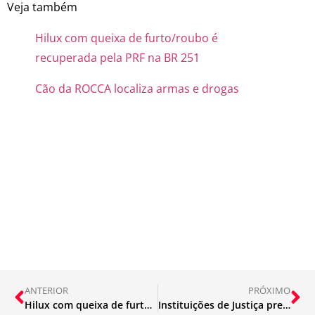
Veja também
Hilux com queixa de furto/roubo é
recuperada pela PRF na BR 251
Cão da ROCCA localiza armas e drogas
ANTERIOR
PRÓXIMO
Hilux com queixa de furto/roubo é recuperada pela PRF na BR 251
Instituições de Justiça pretendem levar Botão do Pânico a 100% das vítimas de violência doméstica protegidas por monitoramento