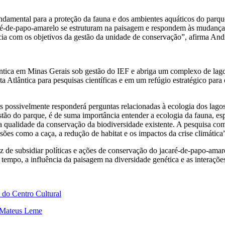
damental para a proteção da fauna e dos ambientes aquáticos do parqu
aré-de-papo-amarelo se estruturam na paisagem e respondem às mudança
cia com os objetivos da gestão da unidade de conservação”, afirma And
tica em Minas Gerais sob gestão do IEF e abriga um complexo de lagoa
 Atlântica para pesquisas científicas e em um refúgio estratégico para
s possivelmente responderá perguntas relacionadas à ecologia dos lagos
stão do parque, é de suma importância entender a ecologia da fauna, e
 qualidade da conservação da biodiversidade existente. A pesquisa com
ões como a caça, a redução de habitat e os impactos da crise climática”
de subsidiar políticas e ações de conservação do jacaré-de-papo-amarel
tempo, a influência da paisagem na diversidade genética e as interações
 do Centro Cultural
m Mateus Leme