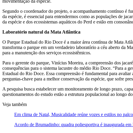
movimentação da espécie.
Segundo o coordenador do projeto, o acompanhamento contínuo é fun
da espécie, é essencial para entendermos como as populações de jac
da espécie e dos ecossistemas aquáticos do Perd e estão em consonân
Laboratório natural da Mata Atlântica
O Parque Estadual do Rio Doce é a maior área contínua de Mata Atlân
transforma o parque em um verdadeiro laboratório a céu aberto da Mata
para a manutenção dos serviços ecossistêmicos.
Para o gerente do parque, Vinícius Moreira, a compreensão dos jacaré
consequências para o sistema lacustre do médio Rio Doce. “Para a ge
Estadual do Rio Doce. Essa compreensão é fundamental para avaliar a
perguntas-chave para a melhor conservação da espécie, que sofre press
A pesquisa busca estabelecer um monitoramento de longo prazo, capaz 
questionamentos do estudo estão a estrutura populacional ao longo do 
Veja também
Em clima de Natal, Musicalidade reúne vozes e estilos no palco
Acordo de Brumadinho: quadra poliesportiva é inaugurada e