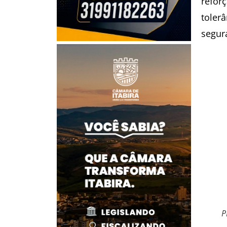
refor
tolerâ
segur
P