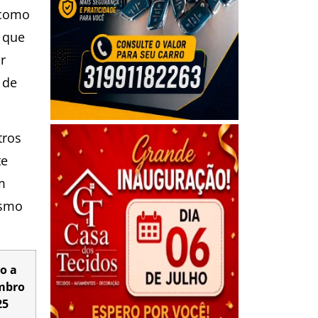
como
 que
r
 de
tros
te
m
esmo
ro a
mbro
25