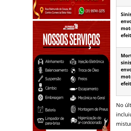
Sini
env
moto
efei
Mor
sini
env
moto
efei
No úl
inclui
mistu