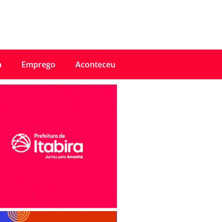
a
Emprego
Aconteceu