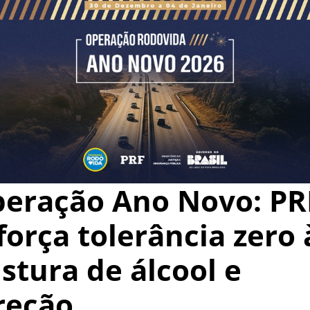
eração Ano Novo: PR
força tolerância zero 
stura de álcool e
reção