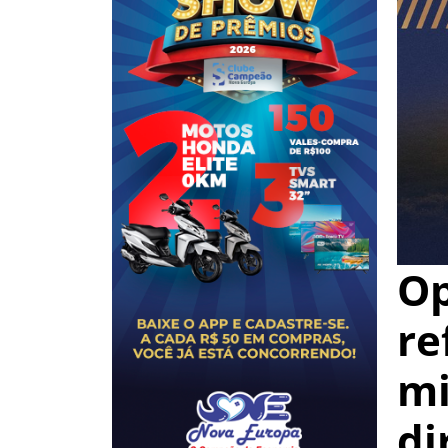
Op
re
mi
di