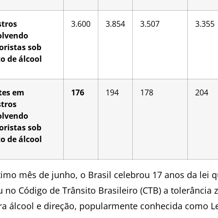
stros
3.600
3.854
3.507
3.355
olvendo
ristas sob
to de álcool
tes em
176
194
178
204
stros
olvendo
ristas sob
to de álcool
timo mês de junho, o Brasil celebrou 17 anos da lei 
u no Código de Trânsito Brasileiro (CTB) a tolerância 
ra álcool e direção, popularmente conhecida como L