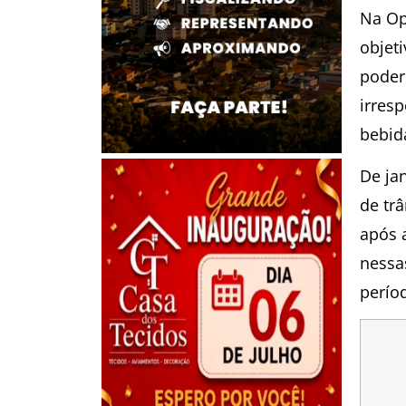
Na Op
objet
poder
irres
bebida
De ja
de tr
após 
nessa
perío