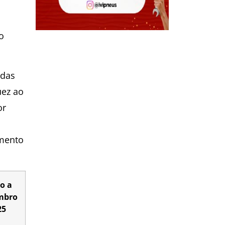
o
adas
uez ao
or
amento
ro a
mbro
25