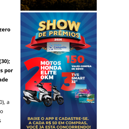
zero
30);
s por
dade
0), a
ao
s