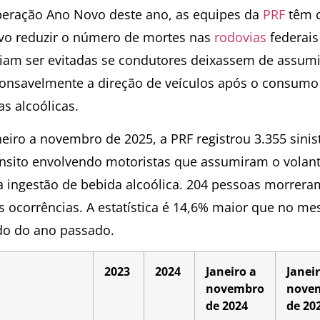
eração Ano Novo deste ano, as equipes da
PRF
têm 
ivo reduzir o número de mortes nas
rodovias
federais
iam ser evitadas se condutores deixassem de assumi
ponsavelmente a direção de veículos após o consumo
s alcoólicas.
neiro a novembro de 2025, a PRF registrou 3.355 sinis
ânsito envolvendo motoristas que assumiram o volan
a ingestão de bebida alcoólica. 204 pessoas morrera
s ocorrências. A estatística é 14,6% maior que no m
do do ano passado.
2023
2024
Janeiro a
Janei
novembro
nove
de 2024
de 20