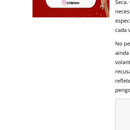
Seca.
neces
espec
cada v
No pe
ainda
volan
recus
refle
perig