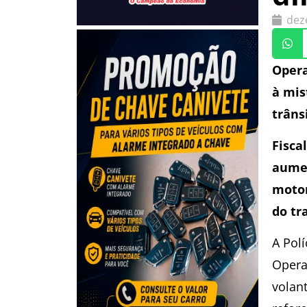
dez
Opera
à mis
trâns
Fisca
aumen
motor
do tr
A Polí
Opera
volant