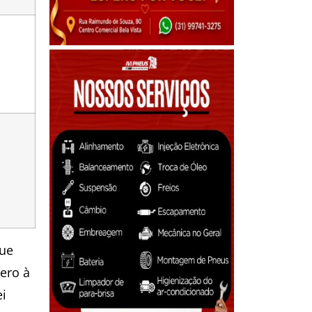
que
zero à
ei