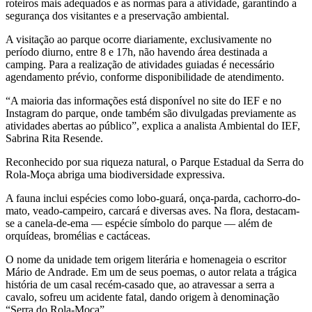
roteiros mais adequados e as normas para a atividade, garantindo a
segurança dos visitantes e a preservação ambiental.
A visitação ao parque ocorre diariamente, exclusivamente no
período diurno, entre 8 e 17h, não havendo área destinada a
camping. Para a realização de atividades guiadas é necessário
agendamento prévio, conforme disponibilidade de atendimento.
“A maioria das informações está disponível no site do IEF e no
Instagram do parque, onde também são divulgadas previamente as
atividades abertas ao público”, explica a analista Ambiental do IEF,
Sabrina Rita Resende.
Reconhecido por sua riqueza natural, o Parque Estadual da Serra do
Rola-Moça abriga uma biodiversidade expressiva.
A fauna inclui espécies como lobo-guará, onça-parda, cachorro-do-
mato, veado-campeiro, carcará e diversas aves. Na flora, destacam-
se a canela-de-ema — espécie símbolo do parque — além de
orquídeas, bromélias e cactáceas.
O nome da unidade tem origem literária e homenageia o escritor
Mário de Andrade. Em um de seus poemas, o autor relata a trágica
história de um casal recém-casado que, ao atravessar a serra a
cavalo, sofreu um acidente fatal, dando origem à denominação
“Serra do Rola-Moça”.