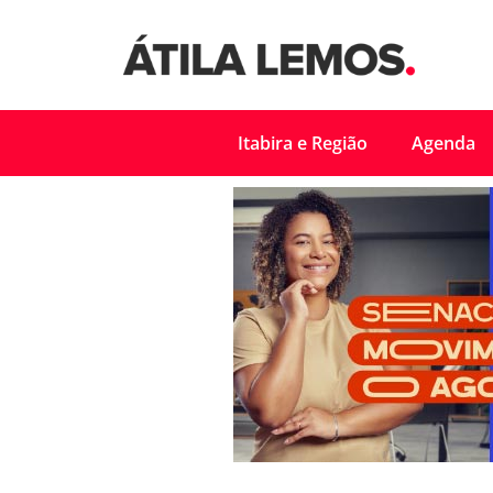
Itabira e Região
Agenda