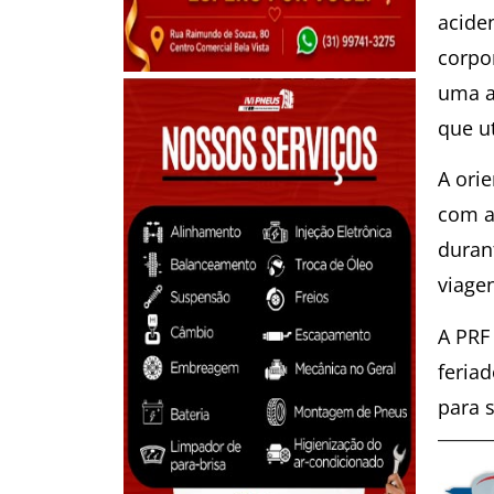
aciden
corpo
uma a
que ut
A ori
com a
duran
viage
A PRF
feria
para s