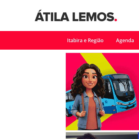
Itabira e Região
Agenda