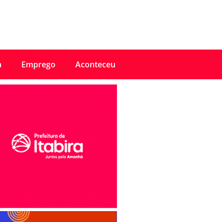
a
Emprego
Aconteceu