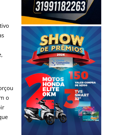
tivo
as
,
forçou
om o
ir
que