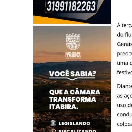
A ter
do fl
Gerai
preoc
uma d
festiv
Diante
as aç
uso d
condu
coloc