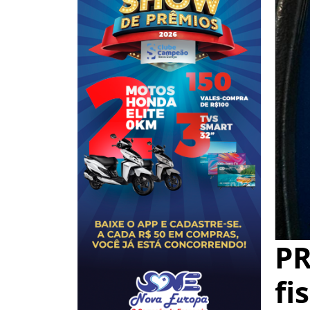
PR
fi