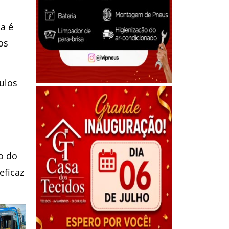
a é
os
ulos
o do
eficaz