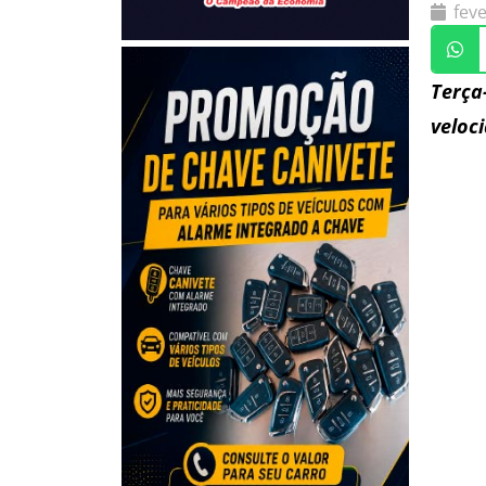
feve
Terça
veloc