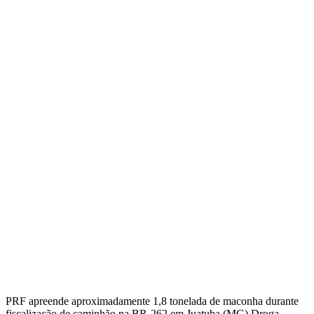
PRF apreende aproximadamente 1,8 tonelada de maconha durante
fiscalização de caminhão na BR-262 em Juatuba (MG) Droga