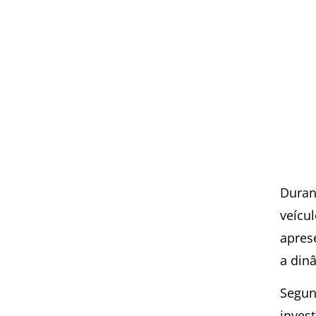
Durant
veícu
apres
a din
Segun
inves