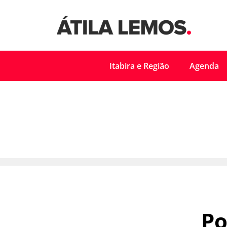
Itabira e Região
Agenda
Po