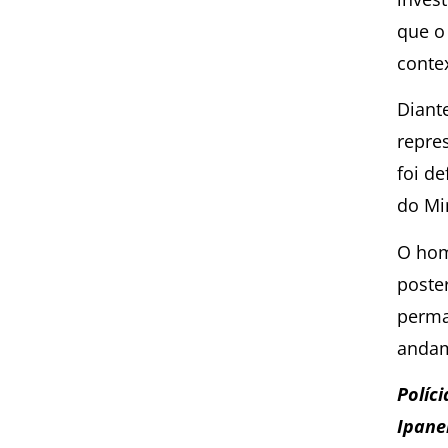
que o
contex
Diant
repre
foi de
do Min
O hom
poste
perma
andam
Políci
Ipan