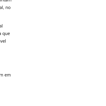
al, no
al
a que
ável
uem em