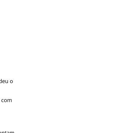
ndeu o
, com
pontam