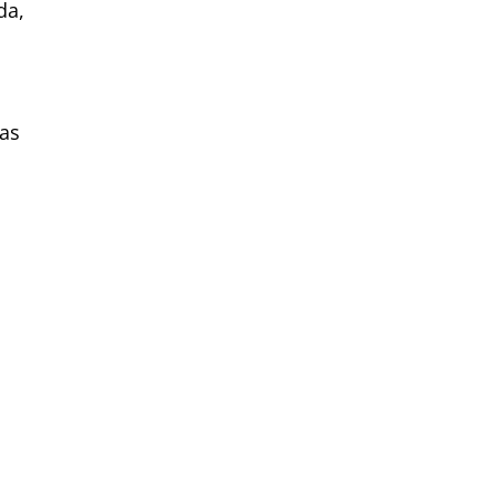
da,
as