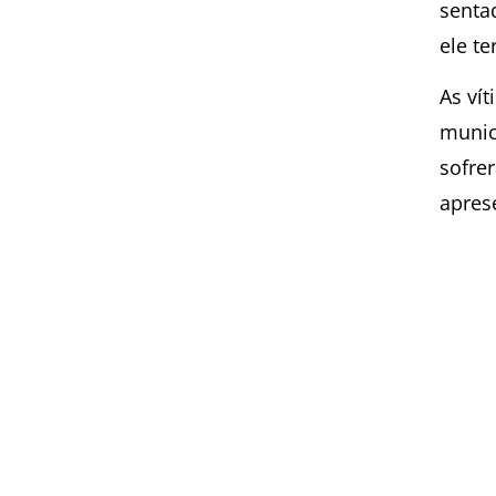
senta
ele te
As ví
munic
sofre
apres