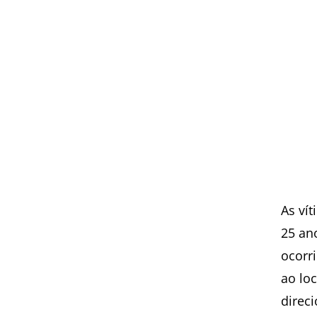
As ví
25 an
ocorr
ao lo
direc