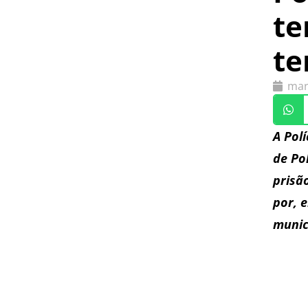
te
te
mar
A Pol
de Po
prisã
por, 
munic