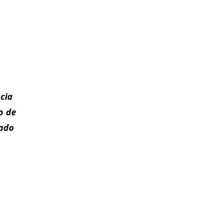
acia
o de
gado