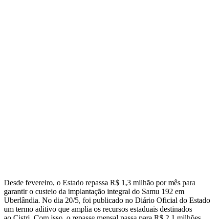
Desde fevereiro, o Estado repassa R$ 1,3 milhão por mês para
garantir o custeio da implantação integral do Samu 192 em
Uberlândia. No dia 20/5, foi publicado no Diário Oficial do Estado
um termo aditivo que amplia os recursos estaduais destinados
ao Cistri. Com isso, o repasse mensal passa para R$ 2,1 milhões,