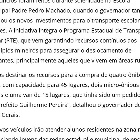
úncios foram feitos durante solenidade na Escola
ipal Padre Pedro Machado, quando o governador t
hou os novos investimentos para o transporte escolar
es. A iniciativa integra o Programa Estadual de Trans
ar (PTE), que vem garantindo recursos contínuos aos
ípios mineiros para assegurar o deslocamento de
antes, principalmente aqueles que vivem em áreas ru
s destinar os recursos para a compra de quatro ôni
s, com capacidade para 45 lugares, dois micro-ônibus
es e uma van de 15 lugares, que tinha sido um pedido
prefeito Guilherme Pereira”, detalhou o governador d
 Gerais.
vos veículos irão atender alunos residentes na zona r
iciando jovens das redes estadual e municipal de en