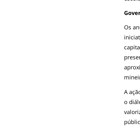
Gover
Os an
inicia
capita
prese
aprox
minei
A açã
o diál
valor
públi