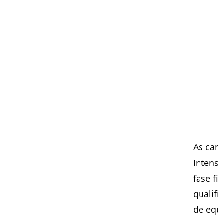
As ca
Intens
fase 
quali
de eq