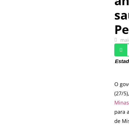
an
sa
Pe
mai
Estad
O gov
(27/5
Minas
para 
de Mi