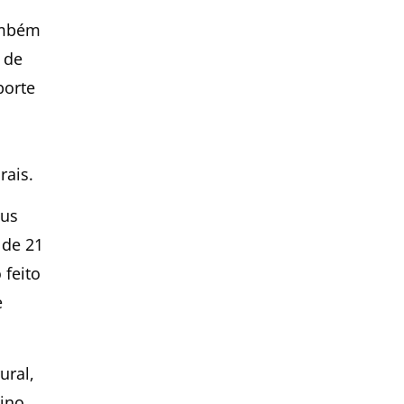
ambém
 de
porte
rais.
bus
 de 21
 feito
e
ural,
sino