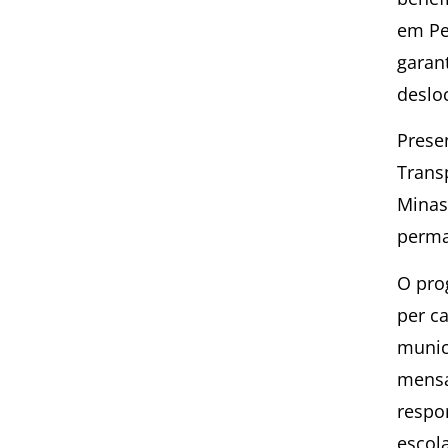
em Pe
garan
deslo
Prese
Trans
Minas 
perma
O prog
per c
munic
mensa
respo
escola