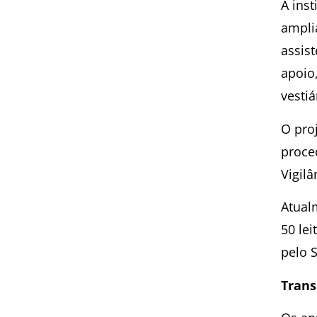
A ins
ampli
assist
apoio,
vesti
O pro
proce
Vigilâ
Atual
50 le
pelo 
Trans