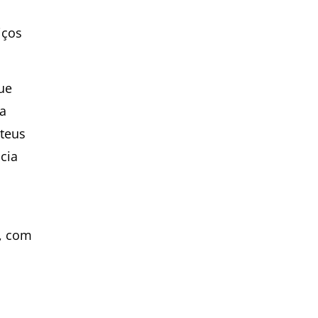
iços
ue
ra
ateus
cia
o, com