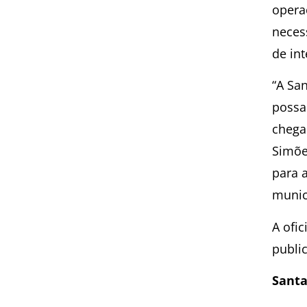
opera
neces
de int
“A Sa
possa
chega
Simõe
para 
munic
A ofic
publi
Santa