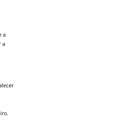
e a
r a
alecer
s
iro.