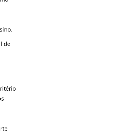
sino.
l de
ritério
os
rte