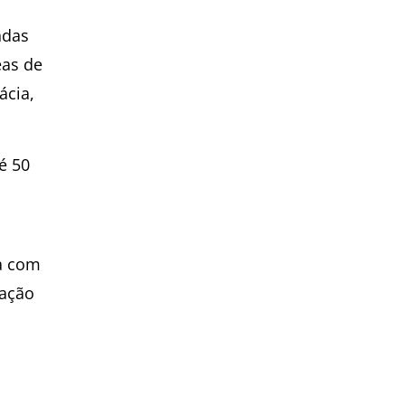
ndas
eas de
ácia,
é 50
ta com
lação