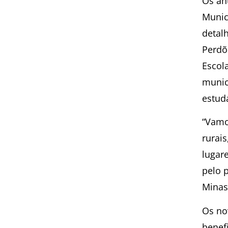
Os an
Munic
detal
Perdõ
Escol
munic
estud
“Vamo
rurai
lugar
pelo 
Minas
​Os no
benef