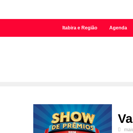
Itabira e Região
Agenda
Va
mai