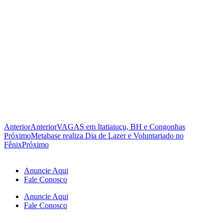
Anterior
Anterior
VAGAS em Itatiaiuçu, BH e Congonhas
Próximo
Metabase realiza Dia de Lazer e Voluntariado no
Fênix
Próximo
Anuncie Aqui
Fale Conosco
Anuncie Aqui
Fale Conosco