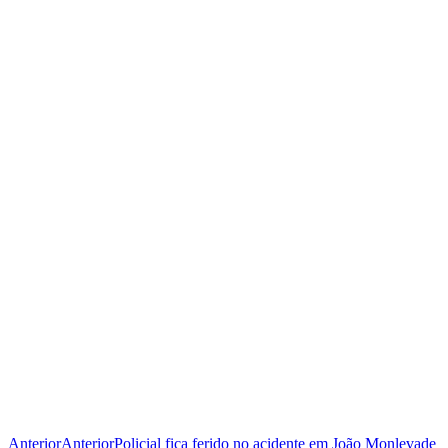
Anterior
Anterior
Policial fica ferido no acidente em João Monlevade