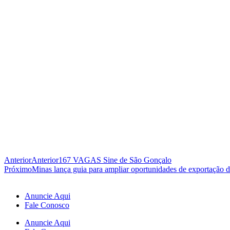
Anterior
Anterior
167 VAGAS Sine de São Gonçalo
Próximo
Minas lança guia para ampliar oportunidades de exportação 
Anuncie Aqui
Fale Conosco
Anuncie Aqui