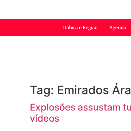
Itabira e Região
Agenda
Tag:
Emirados Ár
Explosões assustam tur
vídeos