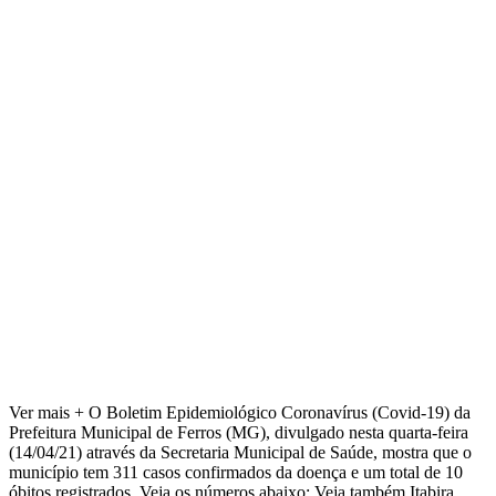
Ver mais + O Boletim Epidemiológico Coronavírus (Covid-19) da
Prefeitura Municipal de Ferros (MG), divulgado nesta quarta-feira
(14/04/21) através da Secretaria Municipal de Saúde, mostra que o
município tem 311 casos confirmados da doença e um total de 10
óbitos registrados. Veja os números abaixo: Veja também Itabira