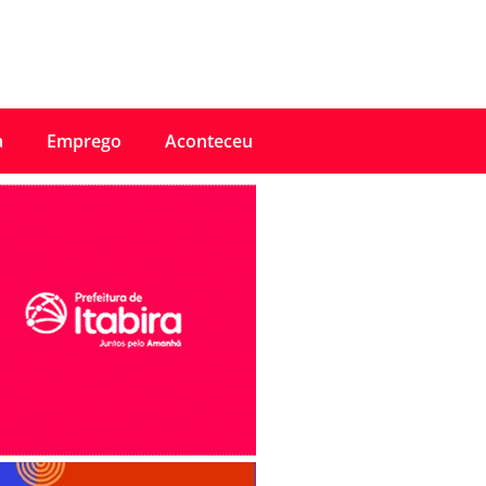
a
Emprego
Aconteceu