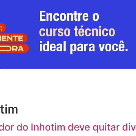
otim
or do Inhotim deve quitar di