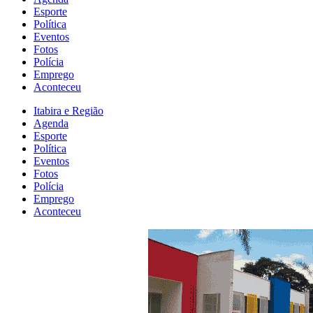
Esporte
Política
Eventos
Fotos
Polícia
Emprego
Aconteceu
Itabira e Região
Agenda
Esporte
Política
Eventos
Fotos
Polícia
Emprego
Aconteceu