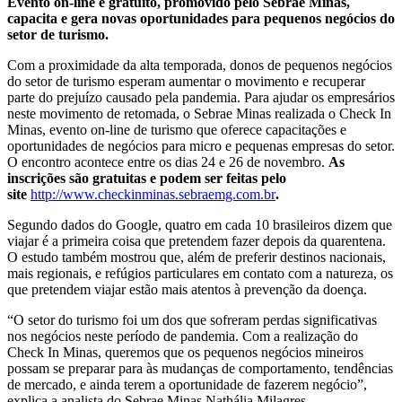
Evento on-line e gratuito, promovido pelo Sebrae Minas,
capacita e gera novas oportunidades para pequenos negócios do
setor de turismo.
Com a proximidade da alta temporada, donos de pequenos negócios
do setor de turismo esperam aumentar o movimento e recuperar
parte do prejuízo causado pela pandemia. Para ajudar os empresários
neste movimento de retomada, o Sebrae Minas realizada o Check In
Minas, evento on-line de turismo que oferece capacitações e
oportunidades de negócios para micro e pequenas empresas do setor.
O encontro acontece entre os dias 24 e 26 de novembro.
As
inscrições são gratuitas e podem ser feitas pelo
site
http://www.checkinminas.sebraemg.com.br
.
Segundo dados do Google, quatro em cada 10 brasileiros dizem que
viajar é a primeira coisa que pretendem fazer depois da quarentena.
O estudo também mostrou que, além de preferir destinos nacionais,
mais regionais, e refúgios particulares em contato com a natureza, os
que pretendem viajar estão mais atentos à prevenção da doença.
“O setor do turismo foi um dos que sofreram perdas significativas
nos negócios neste período de pandemia. Com a realização do
Check In Minas, queremos que os pequenos negócios mineiros
possam se preparar para às mudanças de comportamento, tendências
de mercado, e ainda terem a oportunidade de fazerem negócio”,
explica a analista do Sebrae Minas Nathália Milagres.