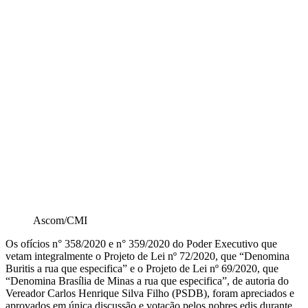
Ascom/CMI
Os ofícios n° 358/2020 e n° 359/2020 do Poder Executivo que
vetam integralmente o Projeto de Lei nº 72/2020, que “Denomina
Buritis a rua que especifica” e o Projeto de Lei nº 69/2020, que
“Denomina Brasília de Minas a rua que especifica”, de autoria do
Vereador Carlos Henrique Silva Filho (PSDB), foram apreciados e
aprovados em única discussão e votação pelos nobres edis durante