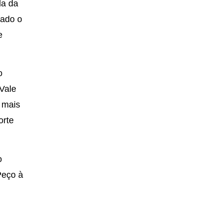
da da
zado o
e
o
 Vale
 mais
orte
o
Peço à