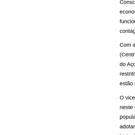
Consc
econom
funcio
contá
Com a
(Centr
do Aço
restri
estão 
O vice
neste
popul
adota