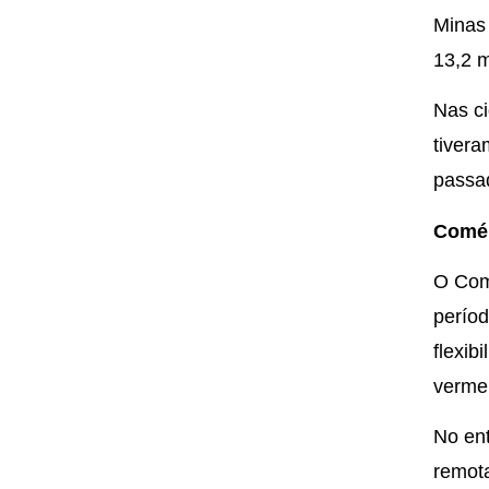
Minas 
13,2 m
Nas c
tivera
passad
Comé
O Comi
períod
flexib
vermel
No ent
remota