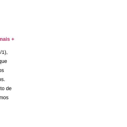
mais +
/1),
 que
os
os.
to de
imos