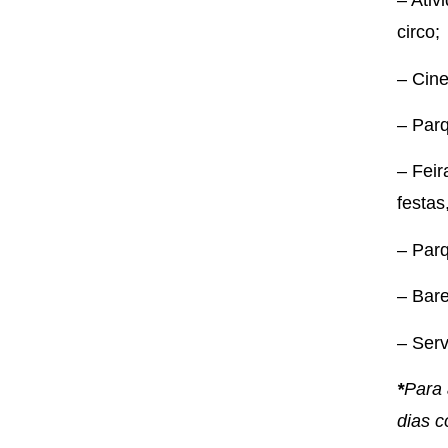
– Ativ
circo;
– Cine
– Parq
– Feir
festas
– Parq
– Bare
– Serv
*
Para 
dias c