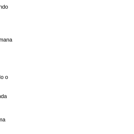
ando
emana
do o
nda
rma
m