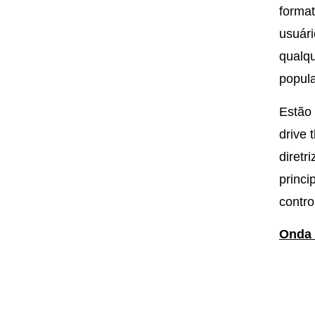
format
usuári
qualq
popul
Estão 
drive 
diretr
princi
contro
Onda 