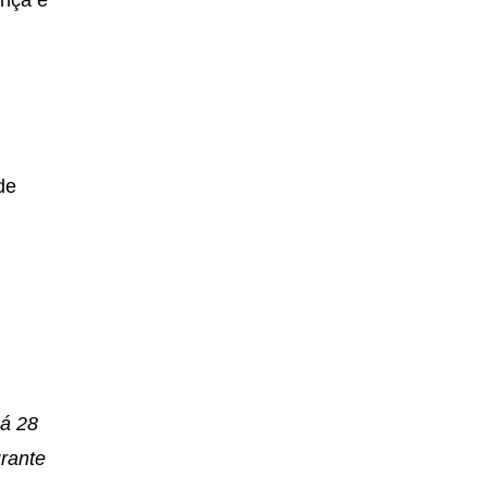
ança e
de
há 28
urante