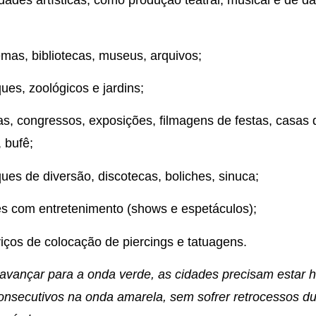
idades artísticas, como produção teatral, musical e de d
mas, bibliotecas, museus, arquivos;
ues, zoológicos e jardins;
as, congressos, exposições, filmagens de festas, casas 
, bufê;
ues de diversão, discotecas, boliches, sinuca;
s com entretenimento (shows e espetáculos);
iços de colocação de piercings e tatuagens.
avançar para a onda verde, as cidades precisam estar 
onsecutivos na onda amarela, sem sofrer retrocessos d