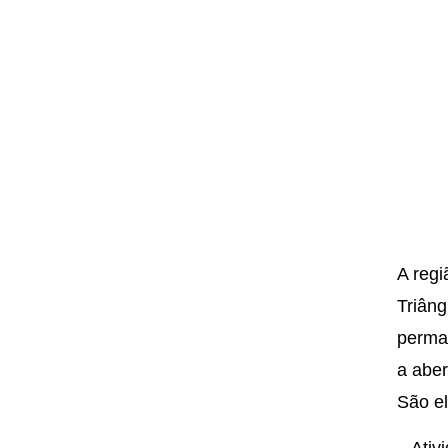
A regi
Triâng
perman
a aber
São el