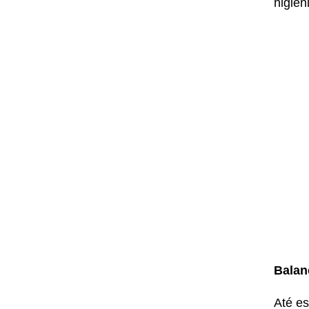
higien
Balan
Até es