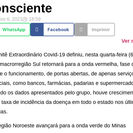
nsciente
iro 6, 2021
18:59
WhatsApp
Facebook
Imprimir
Ver 
tê Extraordinário Covid-19 definiu, nesta quarta-feira (6
macrorregião Sul retornará para a onda vermelha, fase
e o funcionamento, de portas abertas, de apenas serviç
iais, como bancos, farmácias, padarias e supermercad
do os dados apresentados pelo grupo, houve crescimen
taxa de incidência da doença em todo o estado nos últ
ias.
egião Noroeste avançará para a onda verde do Minas