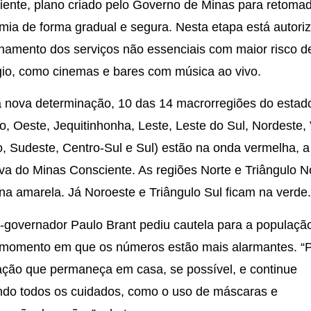
iente, plano criado pelo Governo de Minas para retoma
ia de forma gradual e segura. Nesta etapa está autori
namento dos serviços não essenciais com maior risco d
gio, como cinemas e bares com música ao vivo.
 nova determinação, 10 das 14 macrorregiões do estad
o, Oeste, Jequitinhonha,
Leste,
Leste do Sul, Nordeste,
, Sudeste, Centro-Sul e Sul) estão na onda vermelha, a
tiva do Minas Consciente. As regiões Norte e Triângulo N
na amarela. Já Noroeste e Triângulo Sul ficam na verde.
-governador Paulo Brant pediu cautela para a populaçã
 momento em que os números estão mais alarmantes. “
ação que permaneça em casa, se possível, e continue
ndo todos os cuidados, como o uso de máscaras e