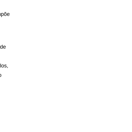
mpõe
 de
los,
o