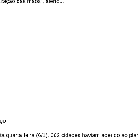
ização das mãos”, alertou.
ço
ta quarta-feira (6/1), 662 cidades haviam aderido ao pla