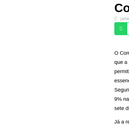
Co
jane
O Comi
que a 
permit
essenc
Segun
9% na 
sete d
Já a r