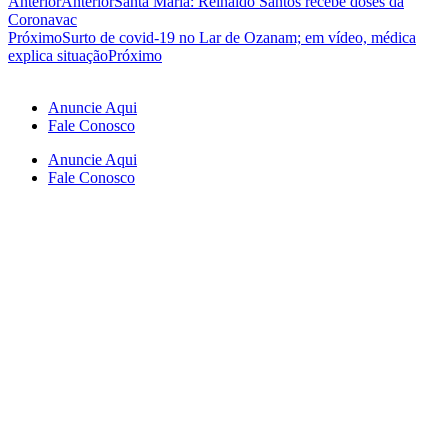
Anterior
Anterior
Santa Maria: Reinaldo Santos recebe doses da
Coronavac
Próximo
Surto de covid-19 no Lar de Ozanam; em vídeo, médica
explica situação
Próximo
Anuncie Aqui
Fale Conosco
Anuncie Aqui
Fale Conosco