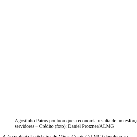
Agostinho Patrus pontuou que a economia resulta de um esfor
servidores – Crédito (foto): Daniel Protzner/ALMG
A Assembleia Legislativa de Minas Gerais (ALMG) devolveu ao