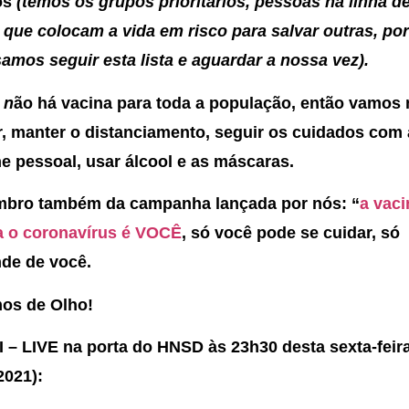
os
(temos os grupos prioritários, pessoas na linha d
e que colocam a vida em risco para salvar outras, por
samos seguir esta lista e aguardar a nossa vez).
 n
ão há vacina para toda a população, então vamos
r, manter o distanciamento, seguir os cuidados com 
ne pessoal, usar álcool e as máscaras.
mbro também da campanha lançada por nós: “
a vaci
a o coronavírus é VOCÊ
, só você pode se cuidar, só
de de você.
os de Olho!
 I – LIVE na porta do HNSD às 23h30 desta sexta-feir
/2021):