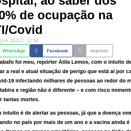
spital, ao saber dos
0% de ocupação na
I/Covid
ço 6, 2021
12:56
WhatsApp
Facebook
Imprimir
abafo foi meu, repórter Átila Lemos, com o intuito d
r a real e atual situação de perigo que está aí por 
vid-19 infectando milhares de pessoas ao redor do
tabira e região não é diferente – e com risco iminent
r tantas mortes.
 intuito é de alertar as pessoas, já que a doença ve
tando no país por mais de um ano e a vacina ainda é