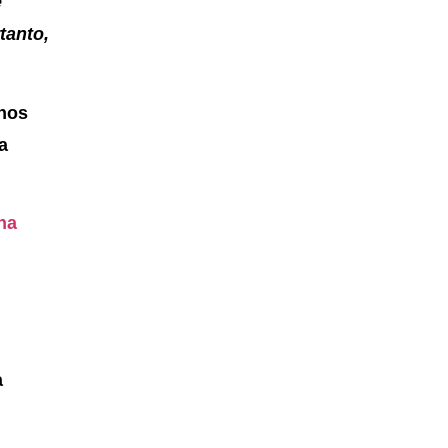
e
tanto,
 nos
a
na
a