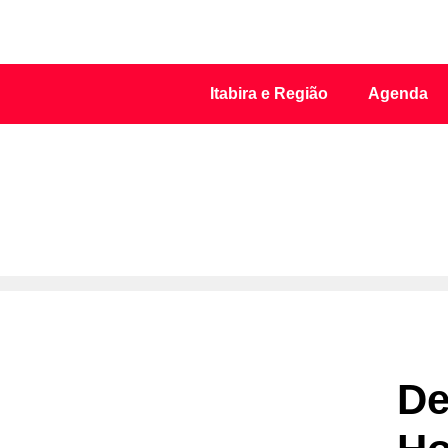
Itabira e Região
Agenda
De