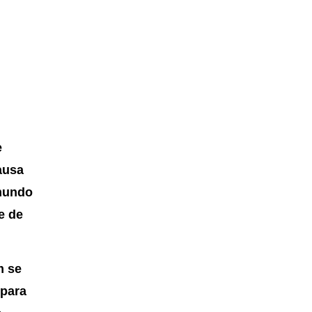
e
causa
 mundo
e de
m se
 para