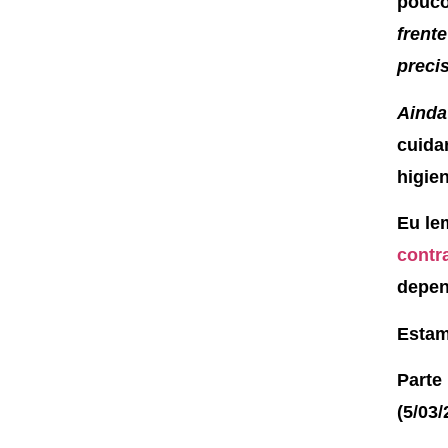
pouc
frent
preci
Ainda
cuida
higie
Eu le
contr
depen
Estam
Parte
(5/03