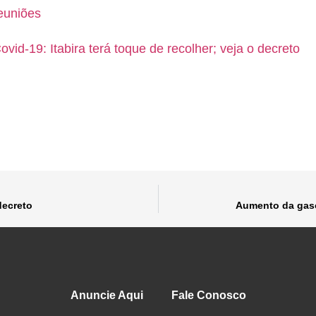
euniões
ovid-19: Itabira terá toque de recolher; veja o decreto
decreto
Aumento da gaso
Anuncie Aqui
Fale Conosco