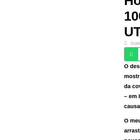
Ho
10
UT
mar
O des
mostra
da co
– em I
causa
O meu
arras