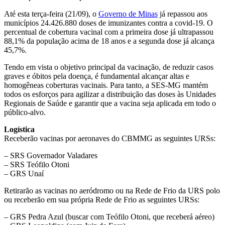
Até esta terça-feira (21/09), o
Governo de Minas
já repassou aos
municípios 24.426.880 doses de imunizantes contra a covid-19. O
percentual de cobertura vacinal com a primeira dose já ultrapassou
88,1% da população acima de 18 anos e a segunda dose já alcança
45,7%.
Tendo em vista o objetivo principal da vacinação, de reduzir casos
graves e óbitos pela doença, é fundamental alcançar altas e
homogêneas coberturas vacinais. Para tanto, a SES-MG mantém
todos os esforços para agilizar a distribuição das doses às Unidades
Regionais de Saúde e garantir que a vacina seja aplicada em todo o
público-alvo.
Logística
Receberão vacinas por aeronaves do CBMMG as seguintes URSs:
– SRS Governador Valadares
– SRS Teófilo Otoni
– GRS Unaí
Retirarão as vacinas no aeródromo ou na Rede de Frio da URS polo
ou receberão em sua própria Rede de Frio as seguintes URSs:
– GRS Pedra Azul (buscar com Teófilo Otoni, que receberá aéreo)