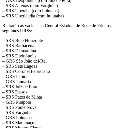
– GRS Leopoldina (com Juiz de Fora)
– SRS Alfenas (com Varginha)
– SRS Uberaba (com Ituiutaba)
– SRS Uberlândia (com Ituiutaba)
Retirarão as vacinas na Central Estadual de Rede de Frio, as
seguintes URSs:
– SRS Belo Horizonte
– SRS Barbacena
– SRS Diamantina
– SRS Divinópolis
– GRS São João del-Rei
– SRS Sete Lagoas
– SRS Coronel Fabriciano
– GRS Itabira
– GRS Januária
– SRS Juiz de Fora
– SRS Passos
– SRS Patos de Minas
– GRS Pirapora
– SRS Ponte Nova
– SRS Varginha
– GRS Ituiutaba
– SRS Manhuaçu
– SRS Montes Claros