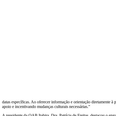
datas específicas. Ao oferecer informação e orientação diretamente à
apoio e incentivando mudanças culturais necessárias.”
A presidente da OAB Itabira, Dra. Patrícia de Freitas, destacou o e