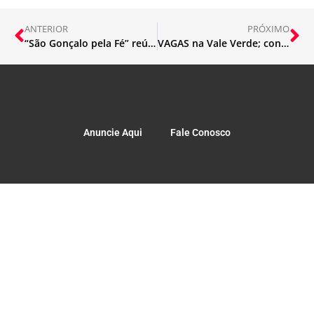
ANTERIOR
PRÓXIMO
“São Gonçalo pela Fé” reúne milhares de fiéis em noite de louvor
VAGAS na Vale Verde; confira
Anuncie Aqui
Fale Conosco