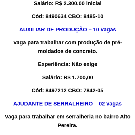
Salário:
R$ 2.
300
,00
inicial
Cód:
8
490634
CBO:
8485-10
AUXILIAR
DE P
RODUÇÃO
–
10
vaga
s
Vaga para trabalhar
com produção de pré-
moldados de concreto.
Experiência
:
Não exige
Salário:
R$
1.
700
,00
Cód:
8
497212
CBO:
7842-05
AJUDANTE DE SERRALHEIRO – 02 vagas
Vaga para trabalhar em serralheria no bairro Alto
Pereira.