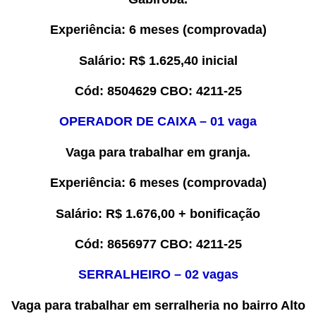
Experiência
: 6 meses (comprovada)
Salário:
R$
1.625,40
inicial
Cód:
8
504629
CBO:
4211-25
OPERADOR DE CAIXA – 0
1
vaga
Vaga para trabalhar em
granja.
Experiência
: 6 meses
(comprovada)
Salário:
R$ 1.676,00
+ bonificação
Cód:
8
656977
CBO:
4211-25
SERRALHEIRO – 0
2
vaga
s
Vaga para trabalhar em serralheria no bairro Alto