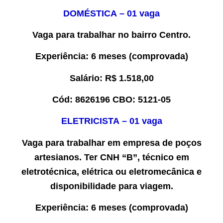
DOMÉSTICA
– 0
1
vaga
Vaga para trabalhar
no bairro Centro.
Experiência
:
6 meses
(comprovada)
Salário:
R$ 1.
518,00
Cód:
8
6
2
6196
CBO:
5
121-05
ELETRICISTA
– 0
1
vaga
Vaga para trabalhar
em empresa
de poços
artesianos.
Ter CNH “B”,
técnico em
eletrotécnica, elétrica ou eletromecânica
e
disponibilidade para viagem.
Experiência
: 6 meses (comprovada)