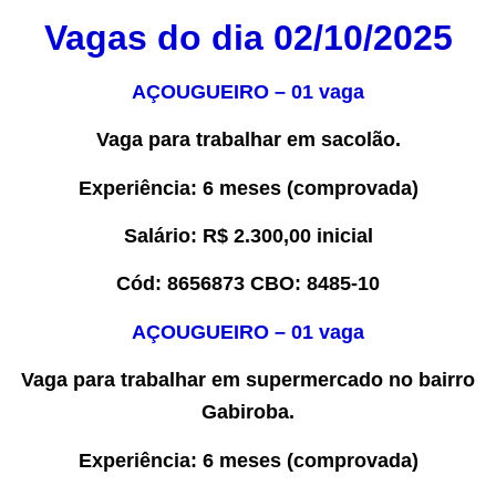
Vagas do dia
02/10
/2025
AÇOUGUEIRO – 0
1
vaga
Vaga para trabalhar em
sacolão
.
Experiência
: 6 meses (comprovada)
Salário:
R$ 2.
300
,00
inicial
Cód:
8
656873
CBO:
8485-10
AÇOUGUEIRO – 0
1
vaga
Vaga para trabalhar em
supermercado no bairro
Gabiroba
.
Experiência
: 6 meses (comprovada)