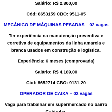
Salário:
R$ 2.
8
00,00
Cód:
8
653159
CBO:
9511-05
MECÂNICO DE MÁQUINAS PESADAS
– 0
2
vaga
s
Ter exp
eriência na manutenção preventiva e
corretiva de equipamentos da linha amarela e
branca usados em construção e logística
.
Experiência
: 6 meses
(comprovada)
Salário:
R$
4.189,00
Cód:
8
6
52714
CBO:
9131-20
OPERADOR DE CAIXA
– 0
2
vaga
s
Vaga para trabalhar em
supermercado no bairro
Gabiroba
.