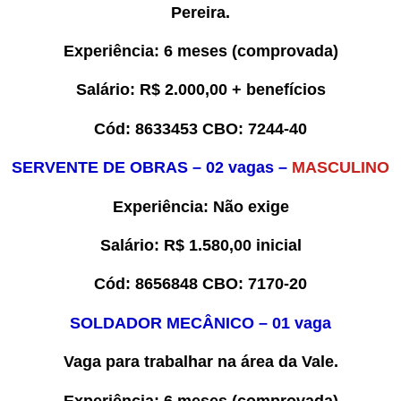
Pereira.
Experiência
: 6 meses (comprovada)
Salário:
R$ 2.000,00 + benefícios
Cód:
8
633453
CBO:
7244-40
SERVENTE DE OBRAS
– 0
2
vaga
s –
MASCULINO
Experiência
:
Não exige
Salário:
R$
1.580,00
inicial
Cód:
8
6
56848
CBO:
7170-20
SOLDADOR MECÂNICO
– 0
1
vaga
Vaga para trabalhar
na área da Vale
.
Experiência
: 6 meses
(comprovada)