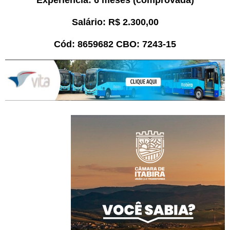
Salário:
R$
2.300,00
Cód:
8
65
96
82
CBO:
7243-15