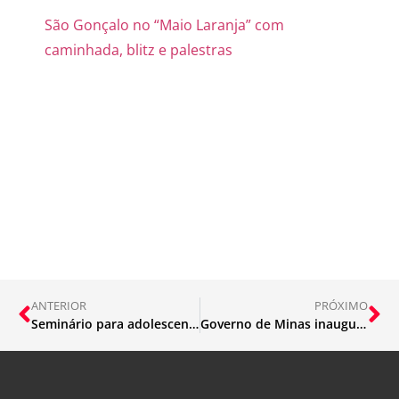
São Gonçalo no “Maio Laranja” com
caminhada, blitz e palestras
ANTERIOR
PRÓXIMO
Seminário para adolescentes e jovens encerra com palestra sobre violência sexual no ambiente virtual
Governo de Minas inaugura quadra poliesportiva em escola estadual