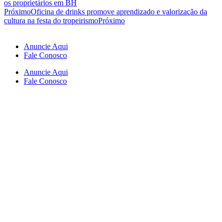
os proprietários em BH
Próximo
Oficina de drinks promove aprendizado e valorização da
cultura na festa do tropeirismo
Próximo
Anuncie Aqui
Fale Conosco
Anuncie Aqui
Fale Conosco