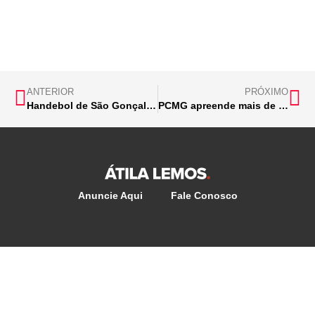
ANTERIOR
PRÓXIMO
Handebol de São Gonçalo conquista título e vice no Campeonato Mineiro Júnior Sub-21
PCMG apreende mais de 350 quilos de maconha em Santa Luzia
Anuncie Aqui
Fale Conosco