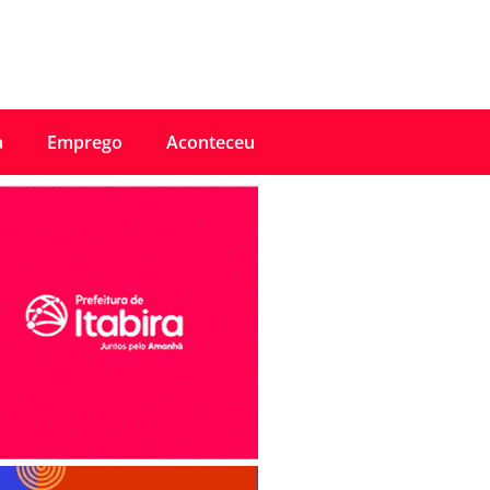
a
Emprego
Aconteceu