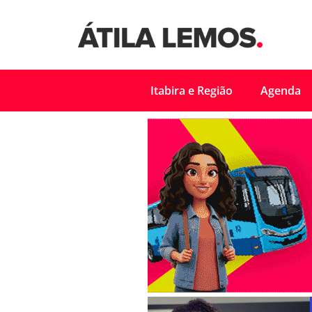
Itabira e Região
Agenda