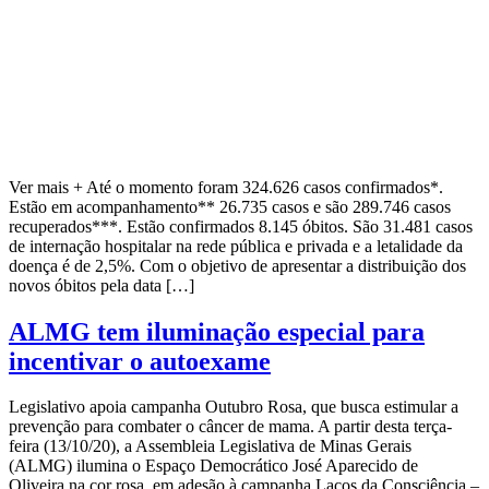
Ver mais + Até o momento foram 324.626 casos confirmados*.
Estão em acompanhamento** 26.735 casos e são 289.746 casos
recuperados***. Estão confirmados 8.145 óbitos. São 31.481 casos
de internação hospitalar na rede pública e privada e a letalidade da
doença é de 2,5%. Com o objetivo de apresentar a distribuição dos
novos óbitos pela data […]
ALMG tem iluminação especial para
incentivar o autoexame
Legislativo apoia campanha Outubro Rosa, que busca estimular a
prevenção para combater o câncer de mama. A partir desta terça-
feira (13/10/20), a Assembleia Legislativa de Minas Gerais
(ALMG) ilumina o Espaço Democrático José Aparecido de
Oliveira na cor rosa, em adesão à campanha Laços da Consciência –