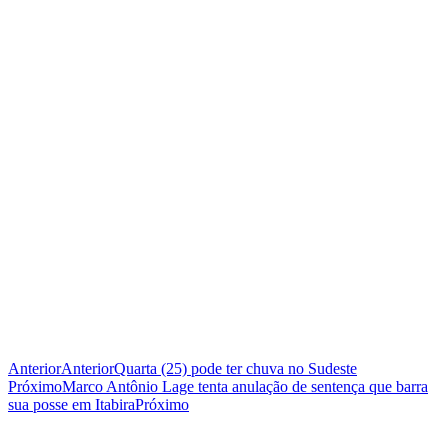
Anterior
Anterior
Quarta (25) pode ter chuva no Sudeste
Próximo
Marco Antônio Lage tenta anulação de sentença que barra
sua posse em Itabira
Próximo